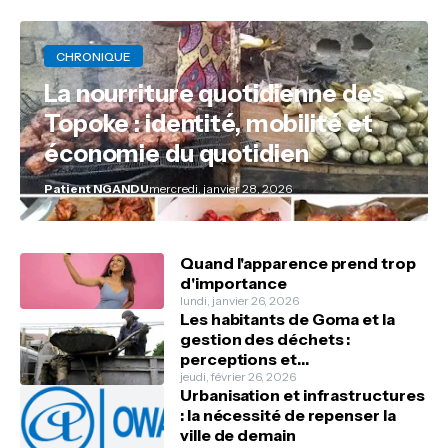
CHRONIQUE
La nourriture quotidienne des
Topoke : identité, mobilité et
économie du quotidien
Patient NGANDU
mercredi, janvier 28, 2026
Quand l'apparence prend trop
d'importance
lundi, janvier 26, 2026
Les habitants de Goma et la
gestion des déchets :
perceptions et
comportements
jeudi, février 26, 2026
Urbanisation et infrastructures
: la nécessité de repenser la
ville de demain