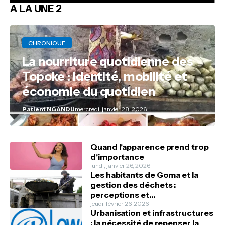
A LA UNE 2
CHRONIQUE
La nourriture quotidienne des
Topoke : identité, mobilité et
économie du quotidien
Patient NGANDU
mercredi, janvier 28, 2026
Quand l'apparence prend trop
d'importance
lundi, janvier 26, 2026
Les habitants de Goma et la
gestion des déchets :
perceptions et
comportements
jeudi, février 26, 2026
Urbanisation et infrastructures
: la nécessité de repenser la