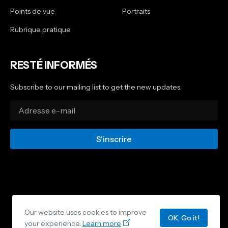
Points de vue
Portraits
Rubrique pratique
RESTÉ INFORMÉS
Subscribe to our mailing list to get the new updates.
CONDITIONS GÉNÉRALES DE VENTE
RUBRIQUES
Our website uses cookies to improve
MENTIONS LÉGALES
CONTACTEZ-NOUS
OK, Go it!
your experience.
Learn more
TOUS DROITS RÉSERVÉS-
OWANDJI