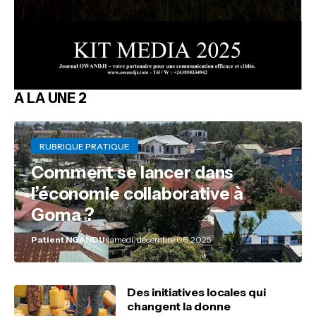
A LA UNE 2
RUBRIQUE PRATIQUE
Comment se lancer dans
l’économie collaborative à
Goma ?
Patient NGANDU
samedi, décembre 06, 2025
Des initiatives locales qui
changent la donne