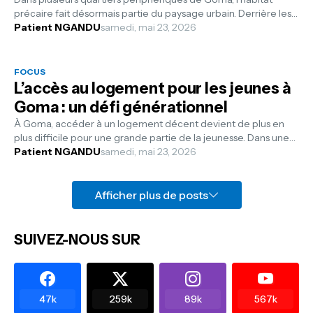
précaire fait désormais partie du paysage urbain. Derrière les
constructions impr...
Patient NGANDU
samedi, mai 23, 2026
FOCUS
L’accès au logement pour les jeunes à
Goma : un défi générationnel
À Goma, accéder à un logement décent devient de plus en
plus difficile pour une grande partie de la jeunesse. Dans une
ville marquée par un...
Patient NGANDU
samedi, mai 23, 2026
Afficher plus de posts
SUIVEZ-NOUS SUR
47k
259k
89k
567k