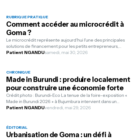
RUBRIQUE PRATIQUE
Comment accéder au microcrédit à
Goma ?
Le microcrédit représente aujourd'hui l'une des principales
solutions de financement pour les petits entrepreneurs,
commerçants, ar...
Patient NGANDU
samedi, mai 30, 2026
CHRONIQUE
Made in Burundi : produire localement
pour construire une économie forte
Crédit photo : Burundi-Eco La tenue de la foire-exposition «
Made in Burundi 2026 » à Bujumbura intervient dans un
contexte où les économie...
Patient NGANDU
vendredi, mai 29, 2026
ÉDITORIAL
Urbanisation de Goma : un défi à