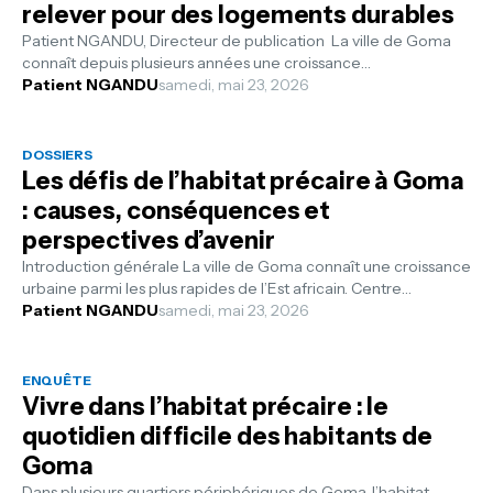
relever pour des logements durables
Patient NGANDU, Directeur de publication La ville de Goma
connaît depuis plusieurs années une croissance
démographique rapide qui transfor...
Patient NGANDU
samedi, mai 23, 2026
DOSSIERS
Les défis de l’habitat précaire à Goma
: causes, conséquences et
perspectives d’avenir
Introduction générale La ville de Goma connaît une croissance
urbaine parmi les plus rapides de l’Est africain. Centre
commercial stratégi...
Patient NGANDU
samedi, mai 23, 2026
ENQUÊTE
Vivre dans l’habitat précaire : le
quotidien difficile des habitants de
Goma
Dans plusieurs quartiers périphériques de Goma, l’habitat