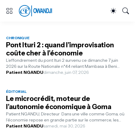
CHRONIQUE
Pont Ituri 2 : quand l’improvisation
coûte cher à l’économie
L’effondrement du pont Ituri 2 survenu ce dimanche 7 juin
2026 sur la Route Nationale n°44 reliant Mambasa à Beni
constitue bien plus qu’un...
Patient NGANDU
dimanche, juin 07, 2026
ÉDITORIAL
Le microcrédit, moteur de
l’autonomie économique à Goma
Patient NGANDU, Directeur Dans une ville comme Goma, où
l’économie repose en grande partie sur le commerce, les
petites activités génératr...
Patient NGANDU
samedi, mai 30, 2026