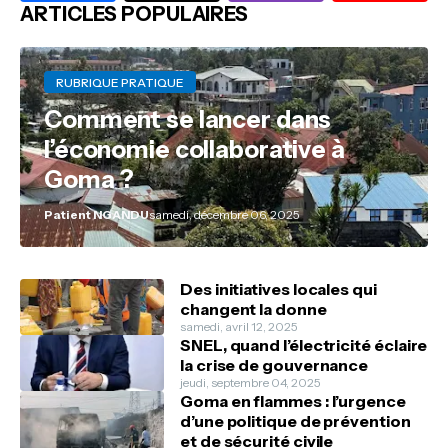
ARTICLES POPULAIRES
RUBRIQUE PRATIQUE
Comment se lancer dans
l’économie collaborative à
Goma ?
Patient NGANDU
samedi, décembre 06, 2025
Des initiatives locales qui
changent la donne
samedi, avril 12, 2025
SNEL, quand l’électricité éclaire
la crise de gouvernance
jeudi, septembre 04, 2025
Goma en flammes : l’urgence
d’une politique de prévention
et de sécurité civile