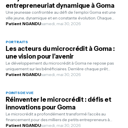
entrepreneuriat dynamique à Goma
Une jeunesse confrontée au défi de l’emploi Goma est une
ville jeune, dynamique et en constante évolution. Chaque
année, des milliers de j...
Patient NGANDU
samedi, mai 30, 2026
PORTRAITS
Les acteurs du microcrédit à Goma :
une vision pour l’avenir
Le développement du microcrédit à Goma ne repose pas
uniquement sur les bénéficiaires. Derrière chaque prêt
accordé, chaque activité financ...
Patient NGANDU
samedi, mai 30, 2026
POINTS DE VUE
Réinventer le microcrédit : défis et
innovations pour Goma
Le microcrédit a profondément transformé l'accès au
financement pour des milliers de petits entrepreneurs à
Goma. Commerçants, agricult...
Patient NGANDU
samedi, mai 30, 2026